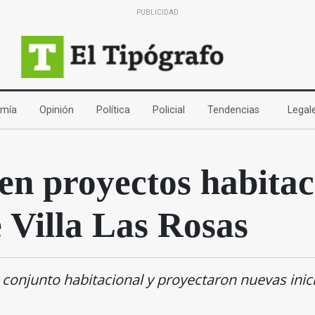
PUBLICIDAD
(current)
(current)
(current)
(current)
(current)
mía
Opinión
Política
Policial
Tendencias
Legal
en proyectos habitac
e Villa Las Rosas
conjunto habitacional y proyectaron nuevas inici