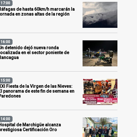
17:00
Ráfagas de hasta 60km/h marcarán la
jornada en zonas altas de la región
16:00
Un detenido dejó nueva ronda
focalizada en el sector poniente de
Rancagua
15:00
XXI Fiesta de la Virgen de las Nieves:
El panorama de este fin de semana en
Paredones
14:00
Hospital de Marchigüe alcanza
prestigiosa Certificación Oro