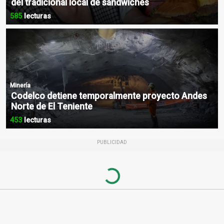
del tradicional local de sándwiches
585
lecturas
Minería
Codelco detiene temporalmente proyecto Andes
Norte de El Teniente
453
lecturas
PUBLICIDAD
Loading...