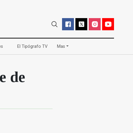
(current)
(current)
es
El Tipógrafo TV
Mas
e de