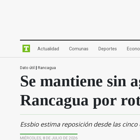
(current)
(current)
(current)
Actualidad
Comunas
Deportes
Econo
Dato útil
|
Rancagua
Se mantiene sin a
Rancagua por rot
Essbio estima reposición desde las cinco d
MIÉRCOLES, 8 DE JULIO DE 2026