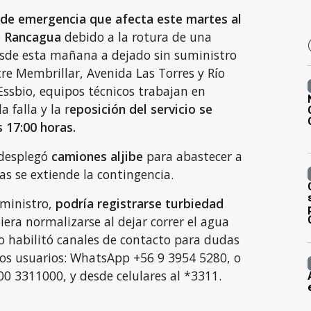
 de emergencia que afecta este martes al
e Rancagua
debido a la rotura de una
sde esta mañana a dejado sin suministro
re Membrillar, Avenida Las Torres y Río
Essbio, equipos técnicos trabajan en
 falla y la r
eposición del servicio se
s 17:00 horas.
 desplegó
camiones aljibe
para abastecer a
s se extiende la contingencia.
uministro,
podría registrarse turbiedad
biera normalizarse al dejar correr el agua
o habilitó canales de contacto para dudas
los usuarios: WhatsApp +56 9 3954 5280, o
0 3311000, y desde celulares al *3311.