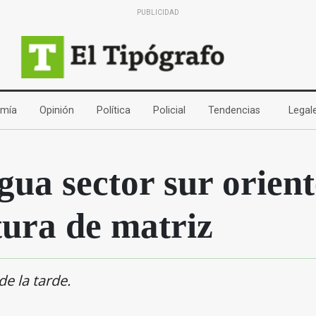
PUBLICIDAD
(current)
(current)
(current)
(current)
(current)
mía
Opinión
Política
Policial
Tendencias
Legal
gua sector sur orient
ura de matriz
e la tarde.