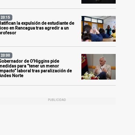
20:15
Ratifican la expulsión de estudiante de
liceo en Rancagua tras agredir a un
profesor
20:00
Gobernador de O’Higgins pide
medidas para “tener un menor
impacto” laboral tras paralización de
Andes Norte
PUBLICIDAD