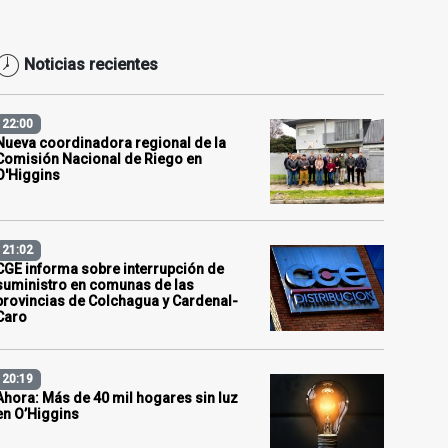
Noticias recientes
22:00
Nueva coordinadora regional de la
Comisión Nacional de Riego en
O'Higgins
21:02
CGE informa sobre interrupción de
suministro en comunas de las
provincias de Colchagua y Cardenal-
Caro
20:19
Ahora: Más de 40 mil hogares sin luz
en O’Higgins