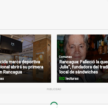
Comunas
ida marca deportiva
Rancagua: Falleció la que
ional abrirá su primera
Julia”, fundadora del trad
en Rancagua
local de sándwiches
ras
532
lecturas
PUBLICIDAD