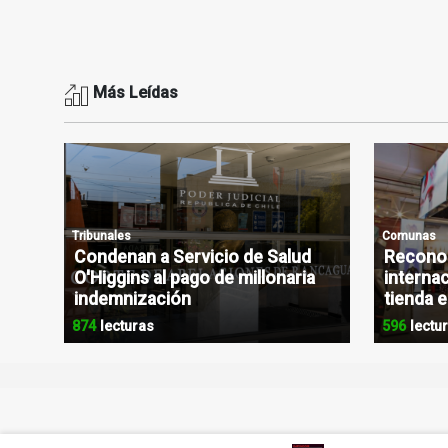
Más Leídas
Tribunales
Comunas
Condenan a Servicio de Salud
Reconoc
O'Higgins al pago de millonaria
internac
indemnización
tienda 
874
lecturas
596
lectu