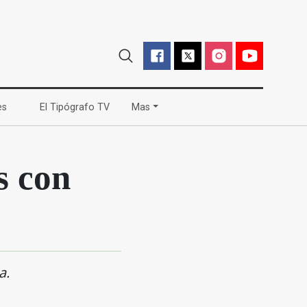
(current)
(current)
es
El Tipógrafo TV
Mas
s con
a.