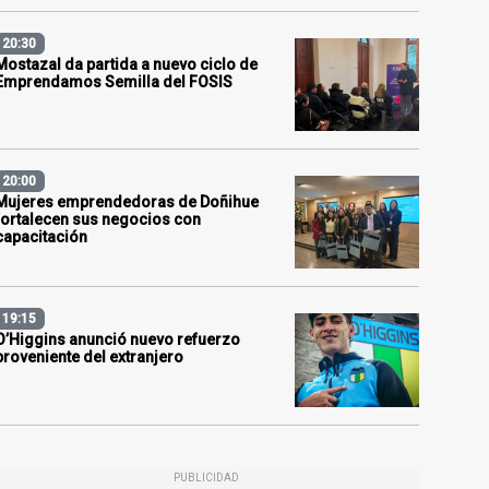
20:30
Mostazal da partida a nuevo ciclo de
Emprendamos Semilla del FOSIS
20:00
Mujeres emprendedoras de Doñihue
fortalecen sus negocios con
capacitación
19:15
O’Higgins anunció nuevo refuerzo
proveniente del extranjero
PUBLICIDAD