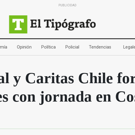
PUBLICIDAD
(current)
(current)
(current)
(current)
(current)
mía
Opinión
Política
Policial
Tendencias
Legal
 y Caritas Chile fo
s con jornada en Co