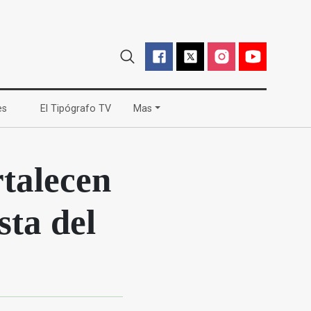
(current)
(current)
es
El Tipógrafo TV
Mas
rtalecen
sta del