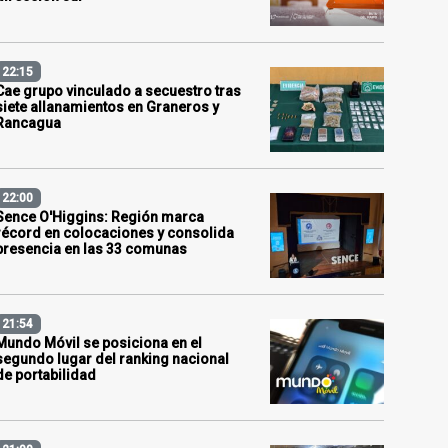
22:15
Cae grupo vinculado a secuestro tras
siete allanamientos en Graneros y
Rancagua
22:00
Sence O'Higgins: Región marca
récord en colocaciones y consolida
presencia en las 33 comunas
21:54
Mundo Móvil se posiciona en el
segundo lugar del ranking nacional
de portabilidad