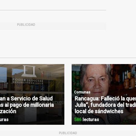
PUBLICIDAD
Comunas
n a Servicio de Salud
Rancagua: Falleció la que
s al pago de millonaria
Julia”, fundadora del trad
zación
local de sándwiches
uras
586
lecturas
PUBLICIDAD