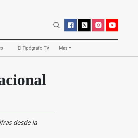
(current)
(current)
es
El Tipógrafo TV
Mas
acional
ifras desde la