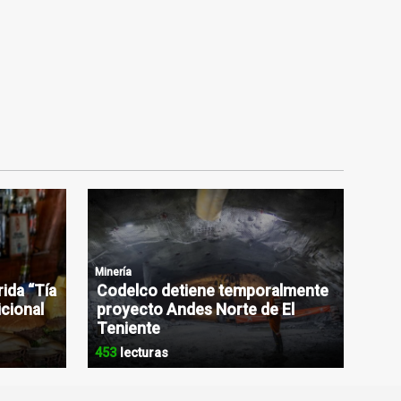
Minería
rida “Tía
Codelco detiene temporalmente
icional
proyecto Andes Norte de El
Teniente
453
lecturas