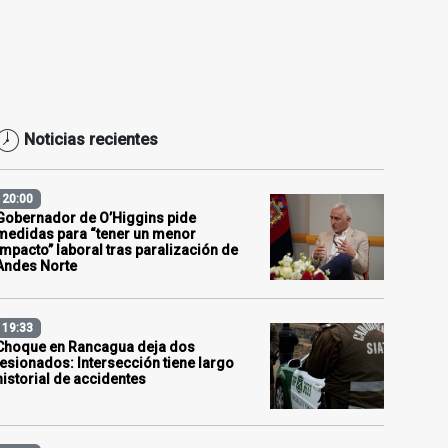
Noticias recientes
20:00
Gobernador de O’Higgins pide
medidas para “tener un menor
impacto” laboral tras paralización de
Andes Norte
19:33
Choque en Rancagua deja dos
lesionados: Intersección tiene largo
historial de accidentes