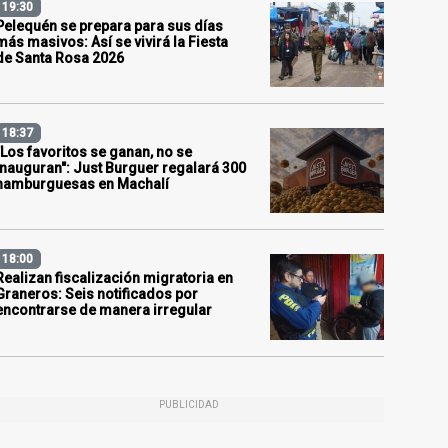
19:30
Pelequén se prepara para sus días
más masivos: Así se vivirá la Fiesta
de Santa Rosa 2026
18:37
"Los favoritos se ganan, no se
inauguran": Just Burguer regalará 300
hamburguesas en Machalí
18:00
Realizan fiscalización migratoria en
Graneros: Seis notificados por
encontrarse de manera irregular
PUBLICIDAD