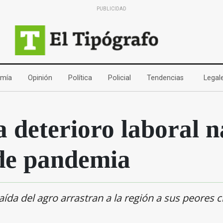
PUBLICIDAD
(current)
(current)
(current)
(current)
(current)
mía
Opinión
Política
Policial
Tendencias
Legal
 deterioro laboral n
 de pandemia
aída del agro arrastran a la región a sus peores c