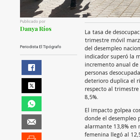
Publicado por
Danya Ríos
La tasa de desocupaci
trimestre móvil marz
Periodista El Tipógrafo
del desempleo naciona
indicador superó la m
incremento anual de
personas desocupadas
deterioro duplica el 
respecto al trimestre
8,5%.
El impacto golpea con
donde el desempleo 
alarmante 13,8% en mu
femenina llegó al 12,