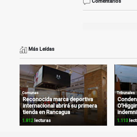
Comentarios
Más Leídas
Comunas
Tribunales
Reconocida marca deportiva
Condena
internacional abrirá su primera
O'Higgin
tienda en Rancagua
indemni
1.812
lecturas
1.113
lect