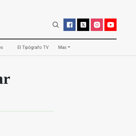
(current)
(current)
es
El Tipógrafo TV
Mas
ar