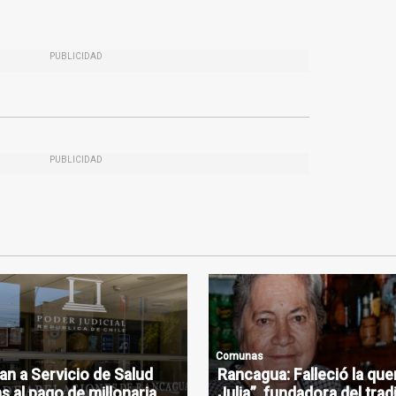
PUBLICIDAD
PUBLICIDAD
Comunas
n a Servicio de Salud
Rancagua: Falleció la que
s al pago de millonaria
Julia”, fundadora del trad