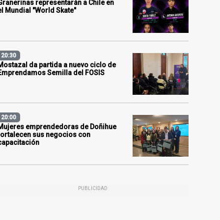
Granerinas representarán a Chile en
el Mundial "World Skate"
20:30
Mostazal da partida a nuevo ciclo de
Emprendamos Semilla del FOSIS
20:00
Mujeres emprendedoras de Doñihue
fortalecen sus negocios con
capacitación
PUBLICIDAD