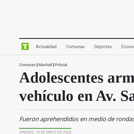
(current)
(current)
(current)
Actualidad
Comunas
Deportes
Econo
Comunas
|
Machalí
|
Policial
Adolescentes arm
vehículo en Av. 
Fueron aprehendidos en medio de rondas f
SÁBADO, 16 DE MAYO DE 2026