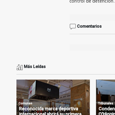
control de detención.
Comentarios
Más Leídas
Comunas
Tribunales
Reconocida marca deportiva
Condena
internacional abrirá su primera
O'Higgin