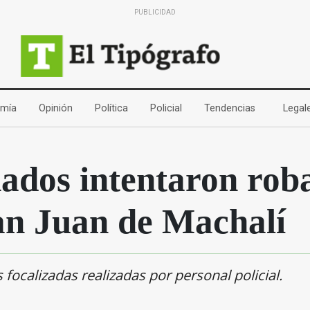
PUBLICIDAD
(current)
(current)
(current)
(current)
(current)
mía
Opinión
Política
Policial
Tendencias
Legal
ados intentaron rob
San Juan de Machalí
ocalizadas realizadas por personal policial.