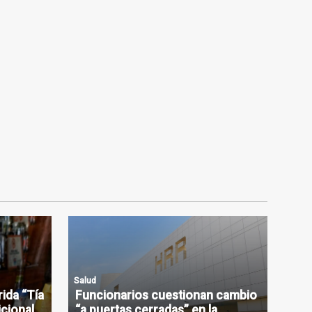
Salud
rida “Tía
Funcionarios cuestionan cambio
icional
“a puertas cerradas” en la