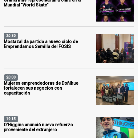
Granerinas representarán a Chile en el
Mundial "World Skate"
20:30
Mostazal da partida a nuevo ciclo de
Emprendamos Semilla del FOSIS
20:00
Mujeres emprendedoras de Doñihue
fortalecen sus negocios con
capacitación
19:15
O’Higgins anunció nuevo refuerzo
proveniente del extranjero