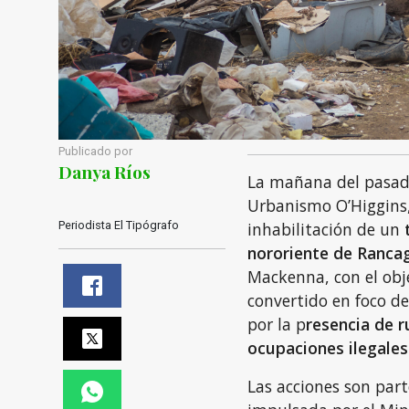
Publicado por
Danya Ríos
La mañana del pasado
Urbanismo O’Higgins, 
Periodista El Tipógrafo
inhabilitación de un
t
nororiente de Ranca
Mackenna, con el obj
convertido en foco d
por la p
resencia de r
ocupaciones ilegales
Las acciones son part