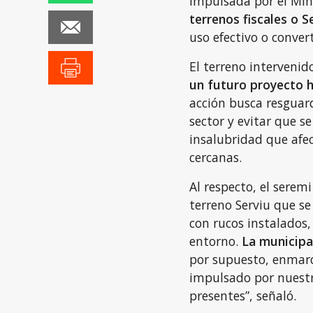
impulsada por el Minv
terrenos fiscales o 
uso efectivo o convert
El terreno intervenid
un futuro proyecto h
acción busca resguard
sector y evitar que s
insalubridad que afe
cercanas.
Al respecto, el seremi
terreno Serviu que s
con rucos instalados
entorno.
La municipa
por supuesto, enmarc
impulsado por nuestr
presentes”, señaló.