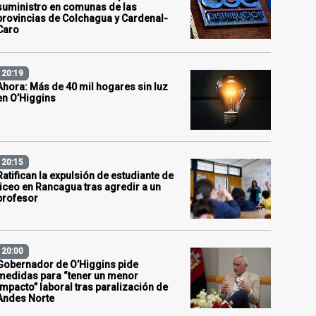
suministro en comunas de las
provincias de Colchagua y Cardenal-
Caro
20:19
Ahora: Más de 40 mil hogares sin luz
en O’Higgins
20:15
Ratifican la expulsión de estudiante de
liceo en Rancagua tras agredir a un
profesor
20:00
Gobernador de O’Higgins pide
medidas para “tener un menor
impacto” laboral tras paralización de
Andes Norte