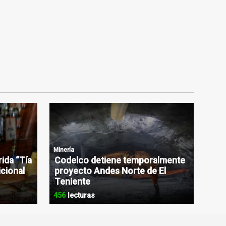
Minería
rida “Tía
Codelco detiene temporalmente
icional
proyecto Andes Norte de El
Teniente
456
lecturas