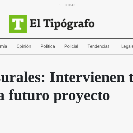
PUBLICIDAD
(current)
(current)
(current)
(current)
(current)
mía
Opinión
Política
Policial
Tendencias
Legal
urales: Intervienen 
 futuro proyecto