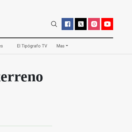
(current)
(current)
es
El Tipógrafo TV
Mas
terreno