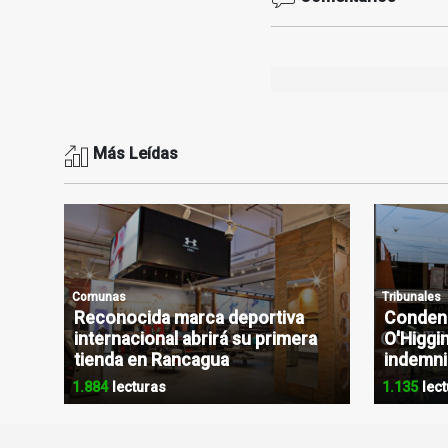
Más Leídas
Comunas
Tribunales
Reconocida marca deportiva
Condena
internacional abrirá su primera
O'Higgin
tienda en Rancagua
indemni
1.884
lecturas
1.135
lect