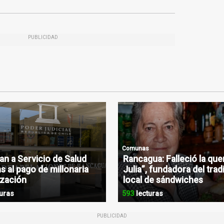
PUBLICIDAD
Comunas
n a Servicio de Salud
Rancagua: Falleció la que
s al pago de millonaria
Julia”, fundadora del trad
zación
local de sándwiches
uras
593
lecturas
PUBLICIDAD