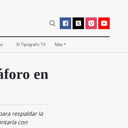
(current)
(current)
es
El Tipógrafo TV
Mas
áforo en
para respaldar la
ontaría con