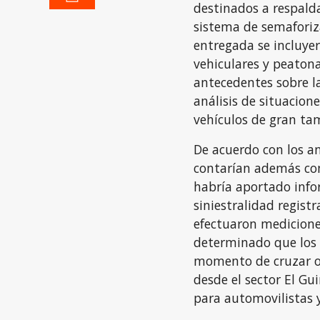
destinados a respald
sistema de semaforiz
entregada se incluyer
vehiculares y peatona
antecedentes sobre la
análisis de situacione
vehículos de gran ta
De acuerdo con los an
contarían además con
habría aportado info
siniestralidad registr
efectuaron medicione
determinado que los 
momento de cruzar o 
desde el sector El Gu
para automovilistas 