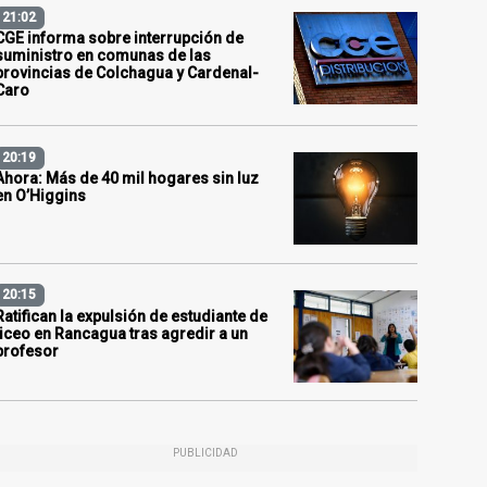
21:02
CGE informa sobre interrupción de
suministro en comunas de las
provincias de Colchagua y Cardenal-
Caro
20:19
Ahora: Más de 40 mil hogares sin luz
en O’Higgins
20:15
Ratifican la expulsión de estudiante de
liceo en Rancagua tras agredir a un
profesor
PUBLICIDAD