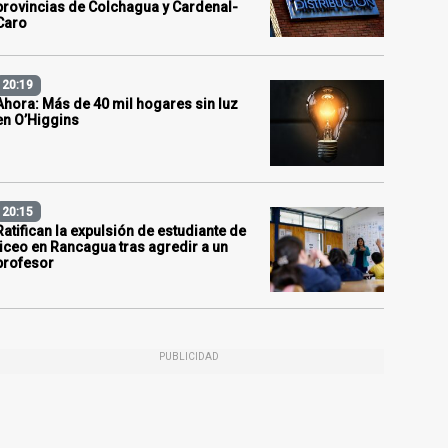
provincias de Colchagua y Cardenal-
Caro
20:19
Ahora: Más de 40 mil hogares sin luz
en O’Higgins
20:15
Ratifican la expulsión de estudiante de
liceo en Rancagua tras agredir a un
profesor
PUBLICIDAD