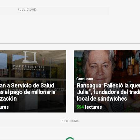
PUBLICIDAD
Comunas
n a Servicio de Salud
Rancagua: Falleció la que
s al pago de millonaria
Julia”, fundadora del trad
zación
local de sándwiches
uras
594
lecturas
PUBLICIDAD