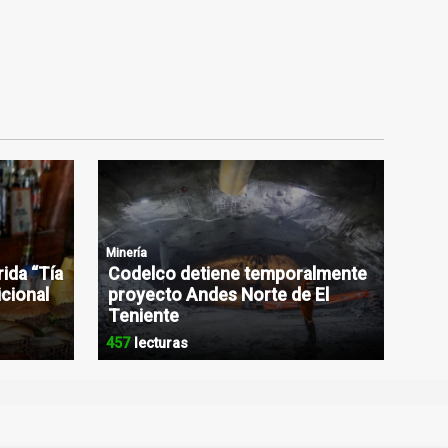
Minería
rida “Tía
Codelco detiene temporalmente
icional
proyecto Andes Norte de El
Teniente
457
lecturas