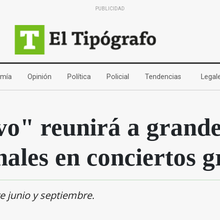
PUBLICIDAD
(current)
(current)
(current)
(current)
(current)
mía
Opinión
Política
Policial
Tendencias
Legal
o" reunirá a grand
ales en conciertos g
e junio y septiembre.