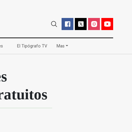
(current)
(current)
es
El Tipógrafo TV
Mas
es
ratuitos