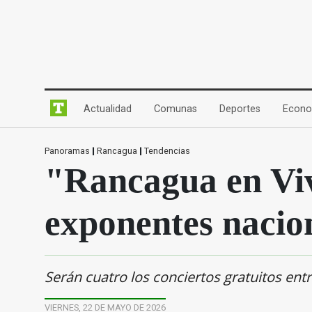
(current)
(current)
(current)
Actualidad
Comunas
Deportes
Econo
Panoramas
|
Rancagua
|
Tendencias
"Rancagua en Viv
exponentes nacion
Serán cuatro los conciertos gratuitos entr
VIERNES, 22 DE MAYO DE 2026