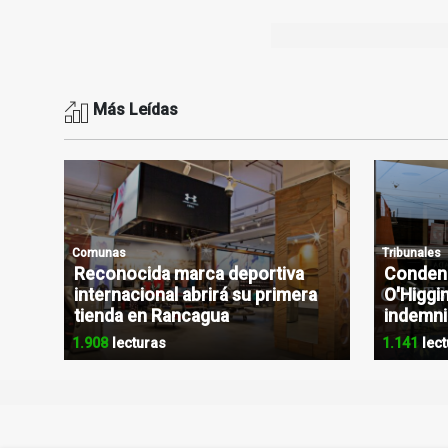
Más Leídas
Comunas
Tribunales
Reconocida marca deportiva
Condena
internacional abrirá su primera
O'Higgin
tienda en Rancagua
indemni
1.908
lecturas
1.141
lect