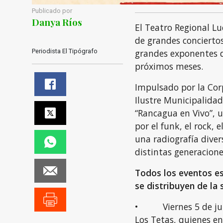
Publicado por
Danya Ríos
El Teatro Regional Lu
de grandes concierto
Periodista El Tipógrafo
grandes exponentes d
próximos meses.
Impulsado por la Corp
Ilustre Municipalida
“Rancagua en Vivo”, u
por el funk, el rock, 
una radiografía diver
distintas generacione
Todos los eventos es
se distribuyen de la
• Viernes 5 de junio
Los Tetas, quienes en