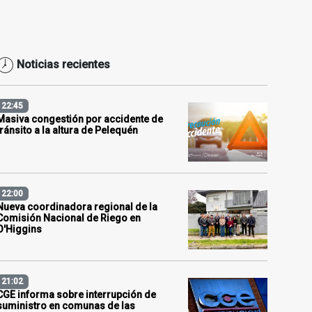
Noticias recientes
22:45
Masiva congestión por accidente de
tránsito a la altura de Pelequén
22:00
Nueva coordinadora regional de la
Comisión Nacional de Riego en
O'Higgins
21:02
CGE informa sobre interrupción de
suministro en comunas de las