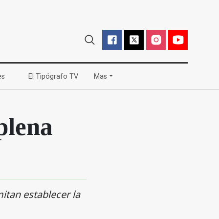
(current)
(current)
es
El Tipógrafo TV
Mas
plena
itan establecer la