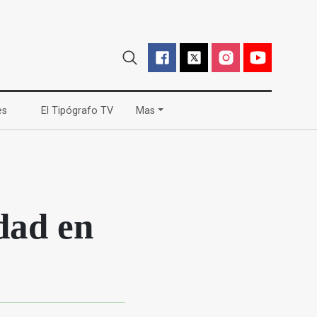
(current)
(current)
es
El Tipógrafo TV
Mas
dad en