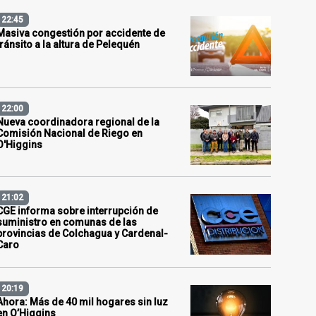
22:45
Masiva congestión por accidente de
tránsito a la altura de Pelequén
22:00
Nueva coordinadora regional de la
Comisión Nacional de Riego en
O'Higgins
21:02
CGE informa sobre interrupción de
suministro en comunas de las
provincias de Colchagua y Cardenal-
Caro
20:19
Ahora: Más de 40 mil hogares sin luz
en O’Higgins