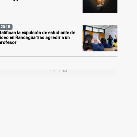
20:15
Ratifican la expulsión de estudiante de
liceo en Rancagua tras agredir a un
profesor
PUBLICIDAD