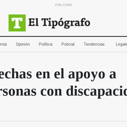
PUBLICIDAD
(current)
(current)
(current)
(current)
(current)
mía
Opinión
Política
Policial
Tendencias
Legal
echas en el apoyo a
rsonas con discapaci