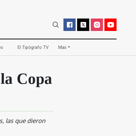
(current)
(current)
es
El Tipógrafo TV
Mas
 la Copa
s, las que dieron