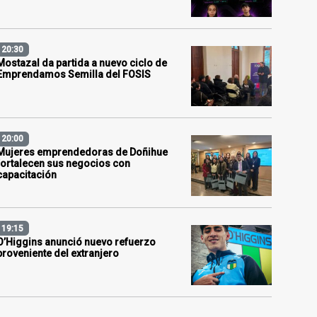
20:30
Mostazal da partida a nuevo ciclo de
Emprendamos Semilla del FOSIS
20:00
Mujeres emprendedoras de Doñihue
fortalecen sus negocios con
capacitación
19:15
O’Higgins anunció nuevo refuerzo
proveniente del extranjero