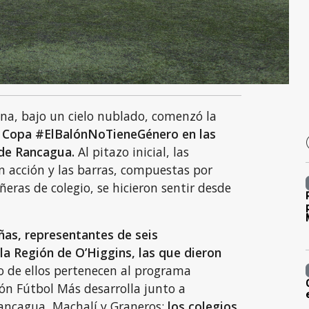
ana, bajo un cielo nublado, comenzó la
a
Copa #ElBalónNoTieneGénero en las
 de Rancagua.
Al pitazo inicial, las
n acción y las barras, compuestas por
ras de colegio, se hicieron sentir desde
iñas, representantes de seis
la Región de O’Higgins, las que dieron
 de ellos pertenecen al programa
ón Fútbol Más desarrolla junto a
ancagua, Machalí y Graneros:
los colegios