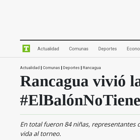
(current)
(current)
(current)
Actualidad
Comunas
Deportes
Econo
Actualidad
|
Comunas
|
Deportes
|
Rancagua
Rancagua vivió l
#ElBalónNoTien
En total fueron 84 niñas, representantes 
vida al torneo.