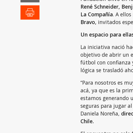
René Schneider, Benj
La Compañía
. A ello
Bravo,
invitados esp
Un espacio para ella
La iniciativa nació h
objetivo de abrir un 
fútbol con confianza
lógica se trasladó ah
“Para nosotros es mu
acá, ya que es la pri
estamos generando un
seguras para jugar al 
Daniela Noreña,
dire
Chile.