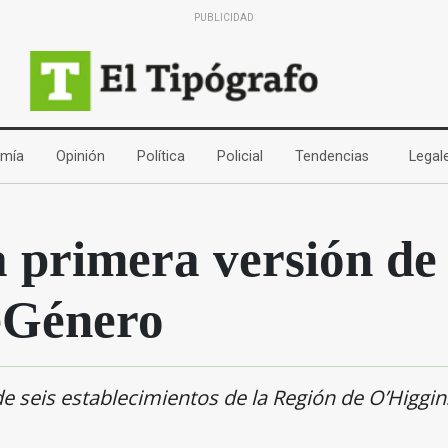
PUBLICIDAD
(current)
(current)
(current)
(current)
(current)
mía
Opinión
Política
Policial
Tendencias
Legal
a primera versión de
eGénero
de seis establecimientos de la Región de O’Higgin