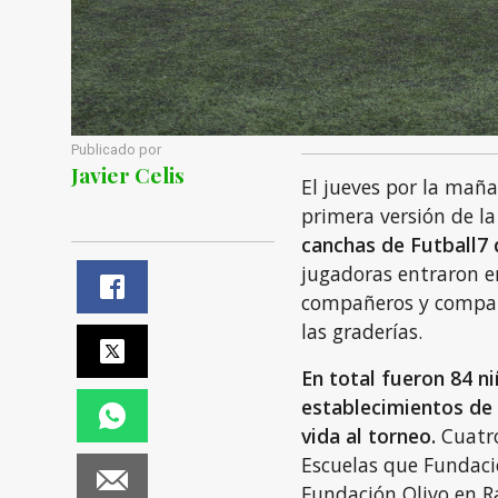
Publicado por
Javier Celis
El jueves por la mañ
primera versión de l
canchas de Futball7
jugadoras entraron e
compañeros y compañe
las graderías.
En total fueron 84 n
establecimientos de 
vida al torneo.
Cuatro
Escuelas que Fundaci
Fundación Olivo en R