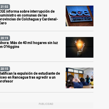
21:02
CGE informa sobre interrupción de
suministro en comunas de las
provincias de Colchagua y Cardenal-
Caro
20:19
Ahora: Más de 40 mil hogares sin luz
en O’Higgins
20:15
Ratifican la expulsión de estudiante de
liceo en Rancagua tras agredir a un
profesor
PUBLICIDAD