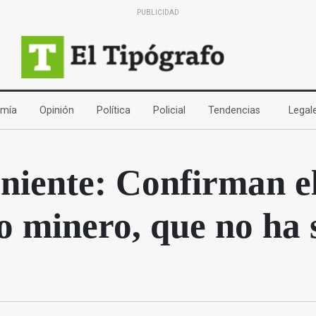
PUBLICIDAD
(current)
(current)
(current)
(current)
(current)
mía
Opinión
Política
Policial
Tendencias
Legal
eniente: Confirman e
o minero, que no ha 