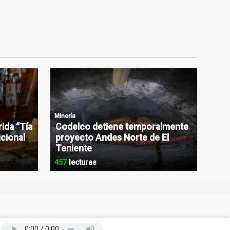
Minería
rida “Tía
Codelco detiene temporalmente
icional
proyecto Andes Norte de El
Teniente
457
lecturas