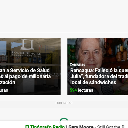
Comunas
n a Servicio de Salud
Rancagua: Falleció la que
s al pago de millonaria
Julia”, fundadora del trad
zación
local de sándwiches
uras
594
lecturas
PUBLICIDAD
Loading...
El Tipógrafo Radio
|
Gary Moore
- Still Got the Blues