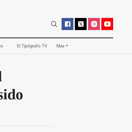
(current)
(current)
es
El Tipógrafo TV
Mas
l
sido