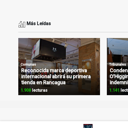
Más Leídas
Comunas
Tribunales
Reconocida marca deportiva
Condena
internacional abrirá su primera
O'Higgin
tienda en Rancagua
indemni
1.908
lecturas
1.141
lect