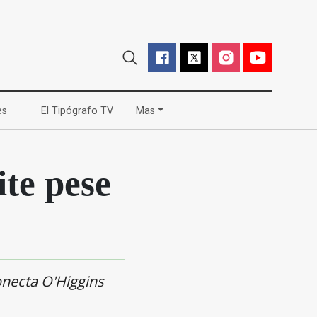
(current)
(current)
es
El Tipógrafo TV
Mas
te pese
onecta O'Higgins