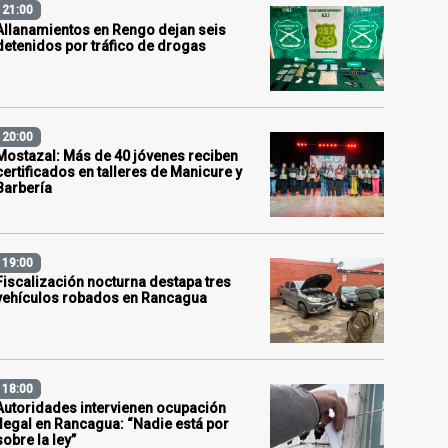
21:00
Allanamientos en Rengo dejan seis
detenidos por tráfico de drogas
20:00
Mostazal: Más de 40 jóvenes reciben
certificados en talleres de Manicure y
Barbería
19:00
Fiscalización nocturna destapa tres
vehículos robados en Rancagua
18:00
Autoridades intervienen ocupación
ilegal en Rancagua: “Nadie está por
sobre la ley”