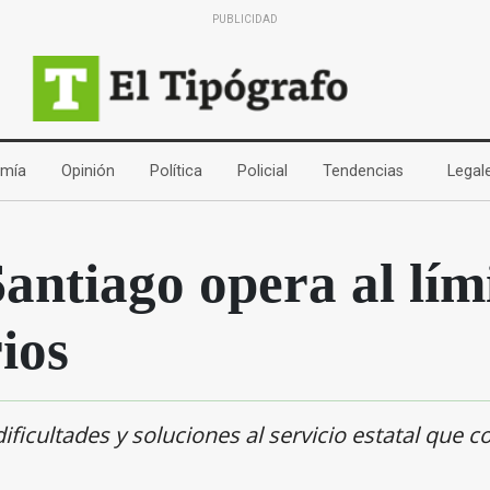
PUBLICIDAD
(current)
(current)
(current)
(current)
(current)
mía
Opinión
Política
Policial
Tendencias
Legal
ntiago opera al lími
ios
icultades y soluciones al servicio estatal que c