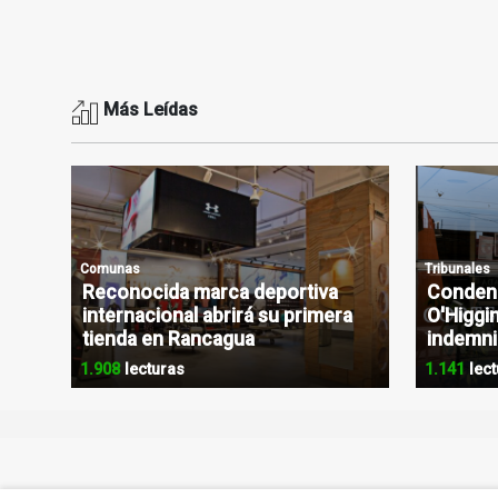
Más Leídas
Comunas
Tribunales
Reconocida marca deportiva
Condena
internacional abrirá su primera
O'Higgin
tienda en Rancagua
indemni
1.908
lecturas
1.141
lect