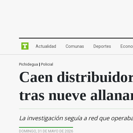
(current)
(current)
(current)
Actualidad
Comunas
Deportes
Econo
Pichidegua
|
Policial
Caen distribuido
tras nueve allana
La investigación seguía a red que operab
DOMINGO, 31 DE MAYO DE 2026