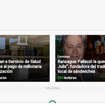
Comunas
n a Servicio de Salud
Rancagua: Falleció la que
s al pago de millonaria
Julia”, fundadora del trad
zación
local de sándwiches
uras
594
lecturas
PUBLICIDAD