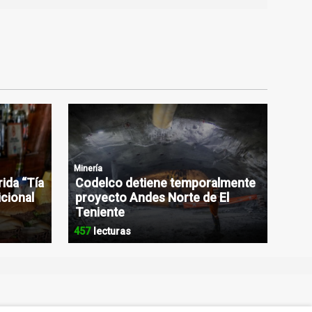
Minería
rida “Tía
Codelco detiene temporalmente
icional
proyecto Andes Norte de El
Teniente
457
lecturas