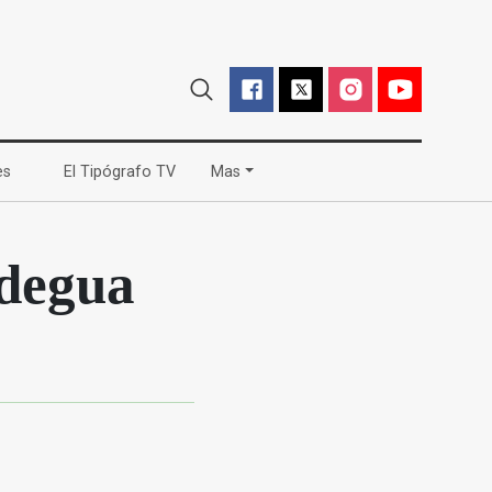
(current)
(current)
es
El Tipógrafo TV
Mas
idegua