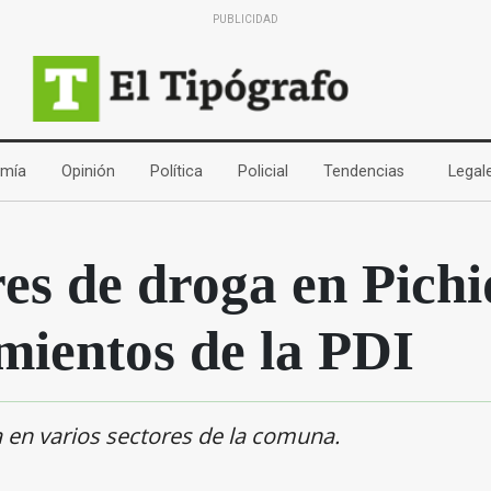
PUBLICIDAD
(current)
(current)
(current)
(current)
(current)
mía
Opinión
Política
Policial
Tendencias
Legal
res de droga en Pich
mientos de la PDI
a en varios sectores de la comuna.