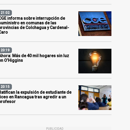
21:02
CGE informa sobre interrupción de
suministro en comunas de las
provincias de Colchagua y Cardenal-
Caro
20:19
Ahora: Más de 40 mil hogares sin luz
en O’Higgins
20:15
Ratifican la expulsión de estudiante de
liceo en Rancagua tras agredir a un
profesor
PUBLICIDAD