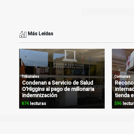
Más Leídas
Tribunales
Comunas
Condenan a Servicio de Salud
Reconoc
O'Higgins al pago de millonaria
internac
indemnización
tienda 
874
lecturas
596
lectu