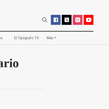
(current)
(current)
es
El Tipógrafo TV
Mas
ario