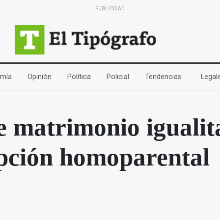
PUBLICIDAD
(current)
(current)
(current)
(current)
(current)
mía
Opinión
Política
Policial
Tendencias
Legal
e matrimonio igualit
pción homoparental