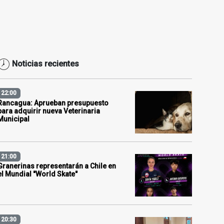
Noticias recientes
22:00
Rancagua: Aprueban presupuesto
para adquirir nueva Veterinaria
Municipal
21:00
Granerinas representarán a Chile en
el Mundial "World Skate"
20:30