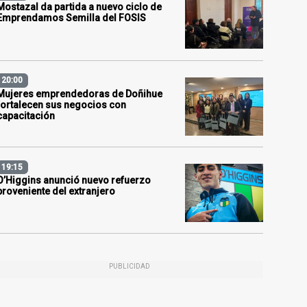
Mostazal da partida a nuevo ciclo de
Emprendamos Semilla del FOSIS
20:00
Mujeres emprendedoras de Doñihue
fortalecen sus negocios con
capacitación
19:15
O’Higgins anunció nuevo refuerzo
proveniente del extranjero
PUBLICIDAD