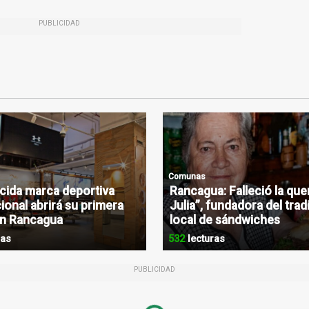
PUBLICIDAD
Comunas
ida marca deportiva
Rancagua: Falleció la que
ional abrirá su primera
Julia”, fundadora del trad
en Rancagua
local de sándwiches
ras
532
lecturas
PUBLICIDAD