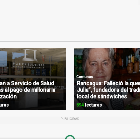
Comunas
n a Servicio de Salud
Rancagua: Falleció la que
s al pago de millonaria
Julia”, fundadora del trad
zación
local de sándwiches
uras
594
lecturas
PUBLICIDAD