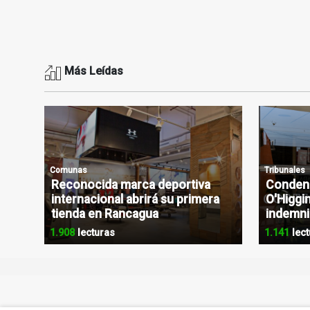
Más Leídas
Comunas
Tribunales
Reconocida marca deportiva
Condena
internacional abrirá su primera
O'Higgin
tienda en Rancagua
indemni
1.908
lecturas
1.141
lect