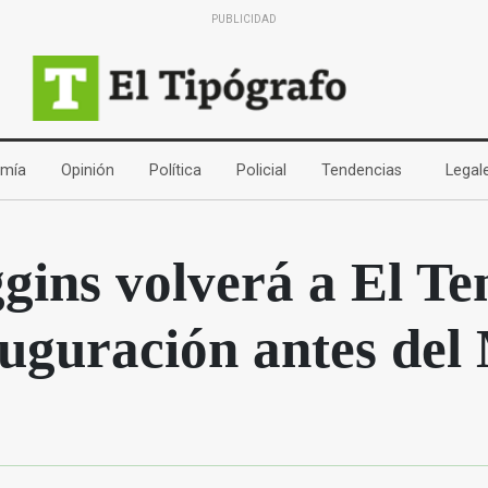
PUBLICIDAD
(current)
(current)
(current)
(current)
(current)
mía
Opinión
Política
Policial
Tendencias
Legal
gins volverá a El Te
auguración antes del