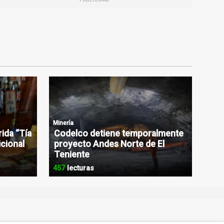
Minería
rida “Tía
Codelco detiene temporalmente
icional
proyecto Andes Norte de El
Teniente
457
lecturas