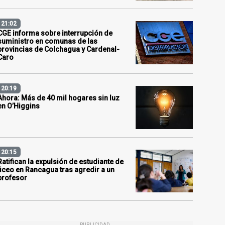
21:02
CGE informa sobre interrupción de
suministro en comunas de las
provincias de Colchagua y Cardenal-
Caro
20:19
Ahora: Más de 40 mil hogares sin luz
en O’Higgins
20:15
Ratifican la expulsión de estudiante de
liceo en Rancagua tras agredir a un
profesor
PUBLICIDAD