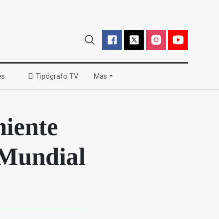
(current)
(current)
es
El Tipógrafo TV
Mas
niente
 Mundial