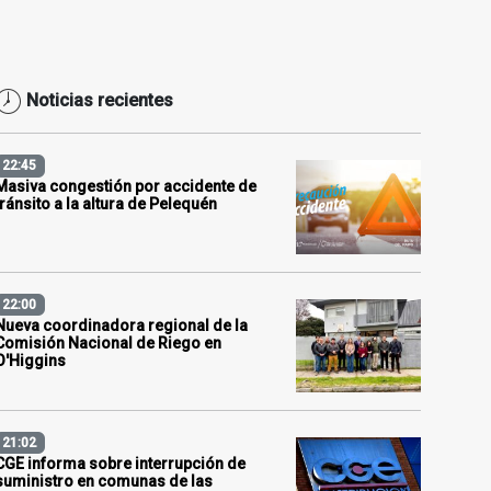
Noticias recientes
22:45
Masiva congestión por accidente de
tránsito a la altura de Pelequén
22:00
Nueva coordinadora regional de la
Comisión Nacional de Riego en
O'Higgins
21:02
CGE informa sobre interrupción de
suministro en comunas de las