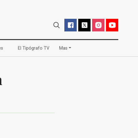
(current)
(current)
es
El Tipógrafo TV
Mas
n