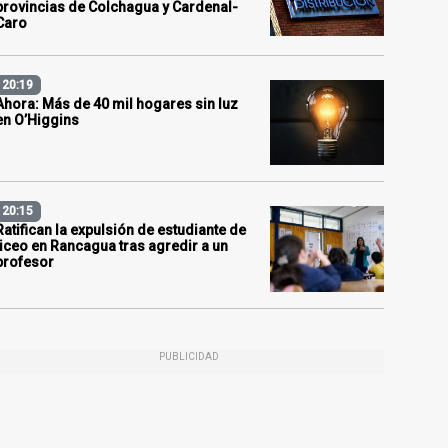
provincias de Colchagua y Cardenal-
Caro
20:19
Ahora: Más de 40 mil hogares sin luz
en O’Higgins
20:15
Ratifican la expulsión de estudiante de
liceo en Rancagua tras agredir a un
profesor
PUBLICIDAD