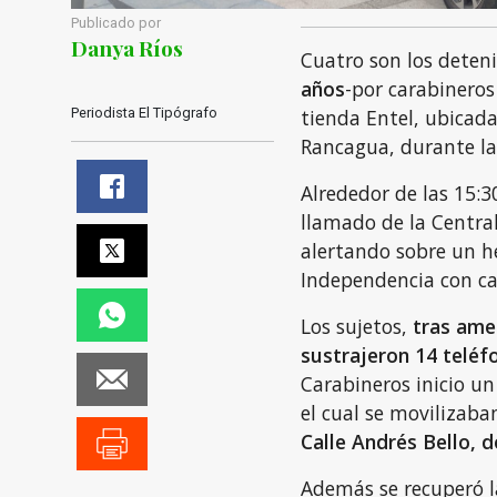
Publicado por
Danya Ríos
Cuatro son los deten
años
-por carabineros
Periodista El Tipógrafo
tienda Entel, ubicad
Rancagua, durante la
Alrededor de las 15:30
llamado de la Centr
alertando sobre un he
Independencia con c
Los sujetos,
tras amen
sustrajeron 14 teléf
Carabineros inicio un
el cual se movilizaba
Calle Andrés Bello, 
Además se recuperó la