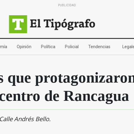
PUBLICIDAD
(current)
(current)
(current)
(current)
(current)
mía
Opinión
Política
Policial
Tendencias
Legal
os que protagonizaro
 centro de Rancagua
Calle Andrés Bello.