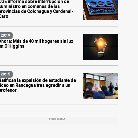
CGE informa sobre interrupción de
suministro en comunas de las
provincias de Colchagua y Cardenal-
Caro
20:19
Ahora: Más de 40 mil hogares sin luz
en O’Higgins
20:15
Ratifican la expulsión de estudiante de
liceo en Rancagua tras agredir a un
profesor
PUBLICIDAD