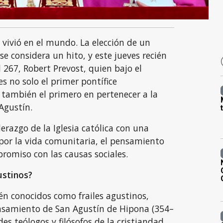
 vivió en el mundo. La elección de un
e considera un hito, y este jueves recién
l 267, Robert Prevost, quien bajo el
s no solo el primer pontífice
 también el primero en pertenecer a la
Agustín.
derazgo de la Iglesia católica con una
por la vida comunitaria, el pensamiento
romiso con las causas sociales.
ustinos?
én conocidos como frailes agustinos,
ensamiento de San Agustín de Hipona (354–
es teólogos y filósofos de la cristiandad.