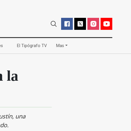
(current)
(current)
es
El Tipógrafo TV
Mas
 la
ustín, una
do.