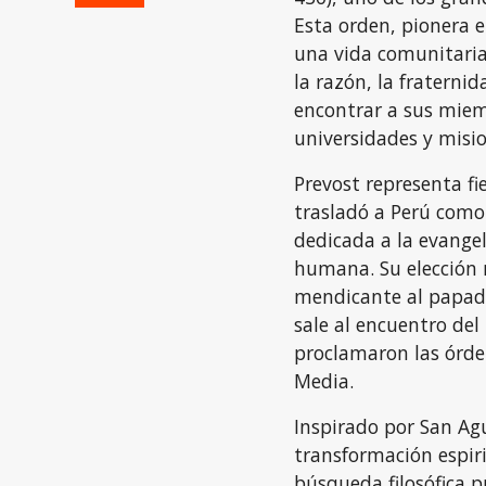
Esta orden, pionera en
una vida comunitaria
la razón, la fraternid
encontrar a sus miem
universidades y misi
Prevost representa fi
trasladó a Perú como
dedicada a la evangel
humana. Su elección 
mendicante al papado:
sale al encuentro del
proclamaron las órde
Media.
Inspirado por San Agu
transformación espir
búsqueda filosófica p