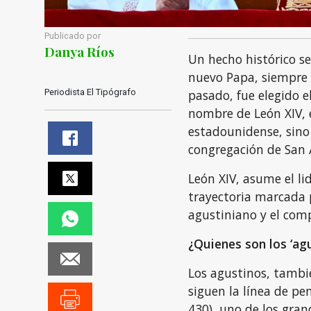
Publicado por
Danya Ríos
Un hecho histórico se
nuevo Papa, siempre s
Periodista El Tipógrafo
pasado, fue elegido e
nombre de León XIV, e
estadounidense, sino
congregación de San 
León XIV, asume el li
trayectoria marcada 
agustiniano y el comp
¿Quienes son los ‘ag
Los agustinos, tambi
siguen la línea de p
430), uno de los grand