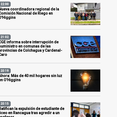
22:00
Nueva coordinadora regional de la
Comisión Nacional de Riego en
O'Higgins
21:02
CGE informa sobre interrupción de
suministro en comunas de las
provincias de Colchagua y Cardenal-
Caro
20:19
Ahora: Más de 40 mil hogares sin luz
en O’Higgins
20:15
Ratifican la expulsión de estudiante de
liceo en Rancagua tras agredir a un