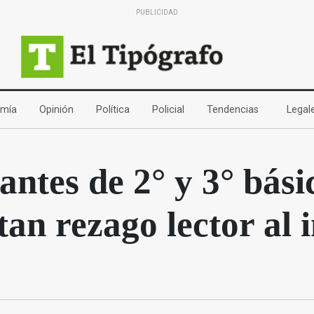
PUBLICIDAD
(current)
(current)
(current)
(current)
(current)
mía
Opinión
Política
Policial
Tendencias
Legal
antes de 2° y 3° bási
an rezago lector al i