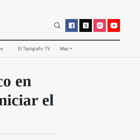
(current)
(current)
es
El Tipógrafo TV
Mas
co en
niciar el