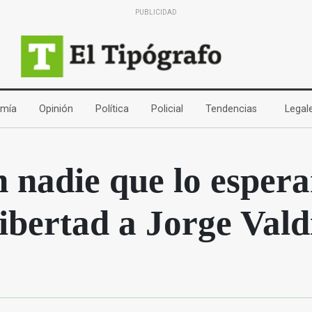
PUBLICIDAD
(current)
(current)
(current)
(current)
(current)
mía
Opinión
Política
Policial
Tendencias
Legal
 nadie que lo esper
libertad a Jorge Vald