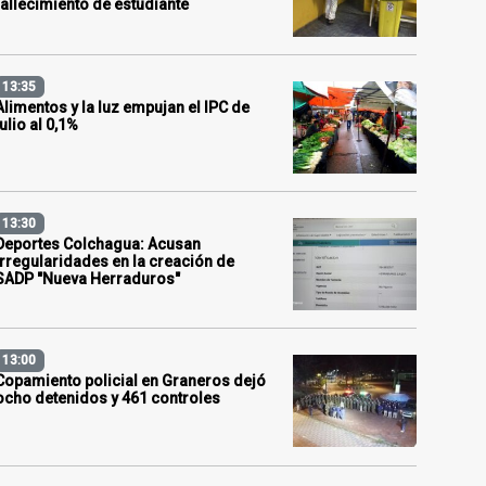
fallecimiento de estudiante
13:35
Alimentos y la luz empujan el IPC de
julio al 0,1%
13:30
Deportes Colchagua: Acusan
irregularidades en la creación de
SADP "Nueva Herraduros"
13:00
Copamiento policial en Graneros dejó
ocho detenidos y 461 controles