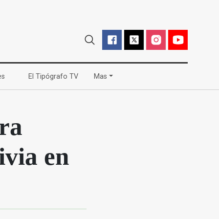
(current)
(current)
es
El Tipógrafo TV
Mas
ara
ivia en