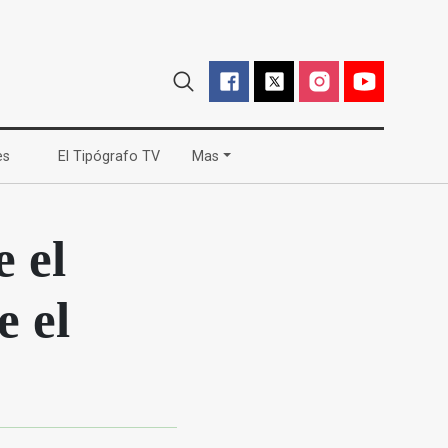
(current)
(current)
es
El Tipógrafo TV
Mas
e el
e el