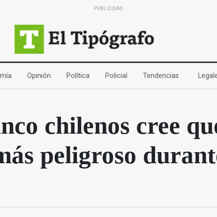
PUBLICIDAD
(current)
(current)
(current)
(current)
(current)
mía
Opinión
Política
Policial
Tendencias
Legal
nco chilenos cree qu
ás peligroso durant