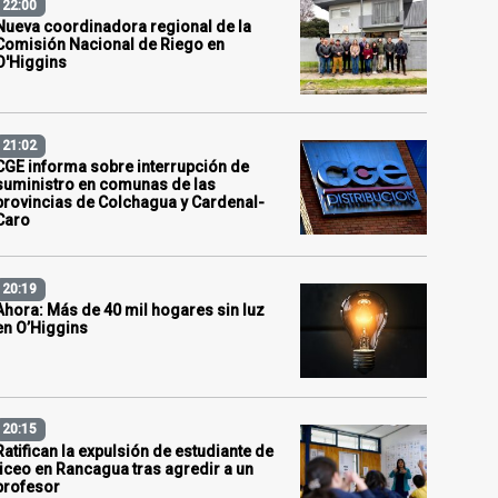
22:00
Nueva coordinadora regional de la
Comisión Nacional de Riego en
O'Higgins
21:02
CGE informa sobre interrupción de
suministro en comunas de las
provincias de Colchagua y Cardenal-
Caro
20:19
Ahora: Más de 40 mil hogares sin luz
en O’Higgins
20:15
Ratifican la expulsión de estudiante de
liceo en Rancagua tras agredir a un
profesor