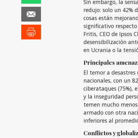
Sin embargo, la sens
redujo: solo un 42% d
cosas están mejoran
significativo respect
Fritis, CEO de Ipsos C
desensibilización ant
en Ucrania o la tensi
Principales amenaza
El temor a desastres 
nacionales, con un 82
ciberataques (75%), e
y la inseguridad pers
temen mucho menos un
armado con otra naci
inferiores al promedi
Conflictos y globali