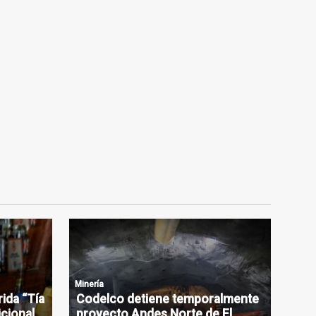
Minería
rida “Tía
Codelco detiene temporalmente
icional
proyecto Andes Norte de El