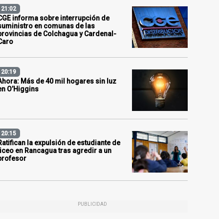
21:02
CGE informa sobre interrupción de
suministro en comunas de las
provincias de Colchagua y Cardenal-
Caro
20:19
Ahora: Más de 40 mil hogares sin luz
en O’Higgins
20:15
Ratifican la expulsión de estudiante de
liceo en Rancagua tras agredir a un
profesor
PUBLICIDAD