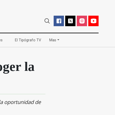
(current)
(current)
es
El Tipógrafo TV
Mas
oger la
 la oportunidad de