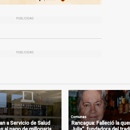
PUBLICIDAD
PUBLICIDAD
Comunas
n a Servicio de Salud
Rancagua: Falleció la que
s al pago de millonaria
Julia”, fundadora del trad