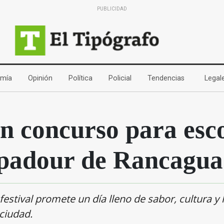
PUBLICIDAD
(current)
(current)
(current)
(current)
(current)
mía
Opinión
Política
Policial
Tendencias
Legal
n concurso para esc
padour de Rancagua
 festival promete un día lleno de sabor, cultura y
 ciudad.