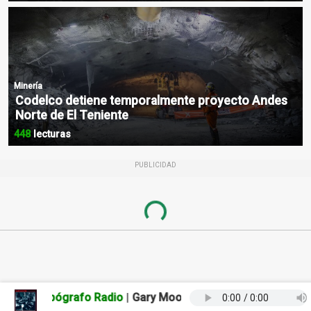
Minería
Codelco detiene temporalmente proyecto Andes
Norte de El Teniente
448
lecturas
PUBLICIDAD
Loading...
El Tipógrafo Radio
|
Gary Moore
- Still Got the Blues